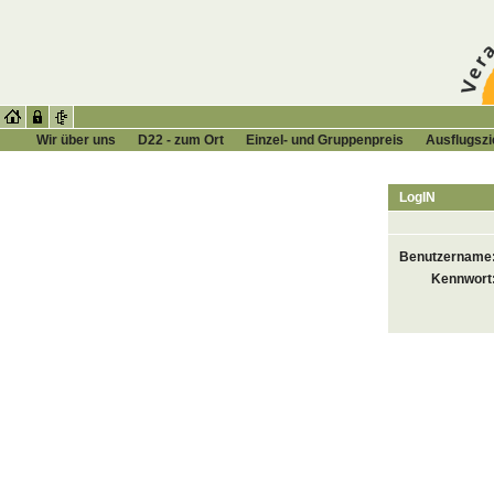
Wir über uns
D22 ‑ zum Ort
Einzel‑ und Gruppenpreis
Ausﬂugszi
LogIN
Benutzername
Kennwort