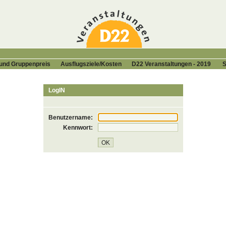
 und Gruppenpreis
Ausﬂugsziele/Kosten
D22 Veranstaltungen ‑ 2019
S
LogIN
Benutzername:
Kennwort: