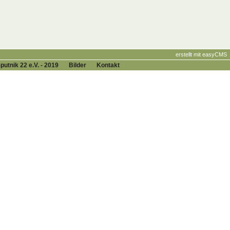
erstellt mit easyCMS
putnik 22 e.V. ‑ 2019
Bilder
Kontakt